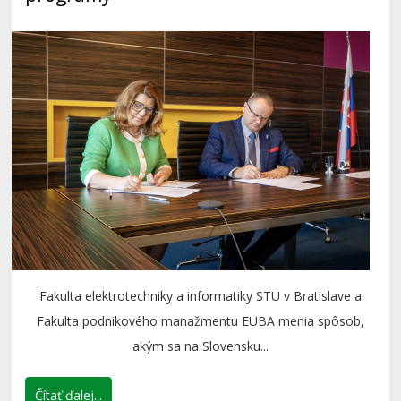
Fakulta elektrotechniky a informatiky STU v Bratislave a
Fakulta podnikového manažmentu EUBA menia spôsob,
akým sa na Slovensku...
Čítať ďalej...