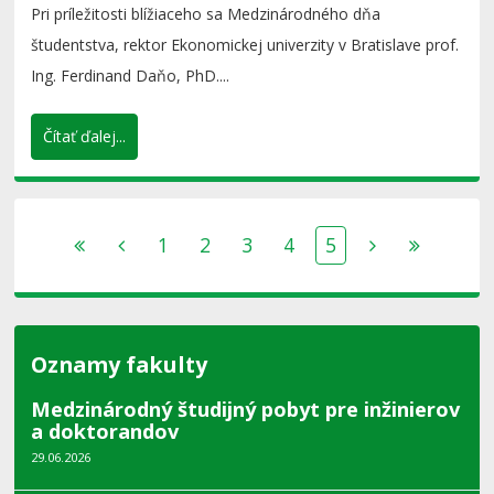
Pri príležitosti blížiaceho sa Medzinárodného dňa
študentstva, rektor Ekonomickej univerzity v Bratislave prof.
Ing. Ferdinand Daňo, PhD....
Čítať ďalej...
1
2
3
4
5
Oznamy fakulty
Medzinárodný študijný pobyt pre inžinierov
a doktorandov
29.06.2026