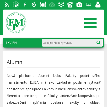
RSS
EU v
Facebook
Slovenská
Stravovanie
Študentský
Akademický
Telefónny
Fotogaléria
Helpdesk
Zamest
Bratislave
ekonomická
parlament
informačný
zoznam
portál
knižnica
FPM
systém
AiS2
SK
EN
Alumni
Nová platforma Alumni klubu Fakulty podnikového
manažmentu EUBA má ako základné poslanie vytvoriť
priestor pre spoluprácu a komunikáciu absolventov fakulty s
členmi akademickej obce fakulty, zintenzívniť kooperáciu pri
zabezpečení napĺňania poslania fakulty v oblasti