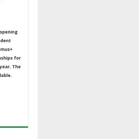
 opening
udent
asmus+
ships for
year. The
lable.