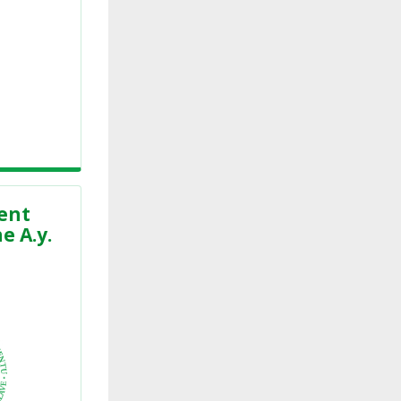
ent
e A.y.