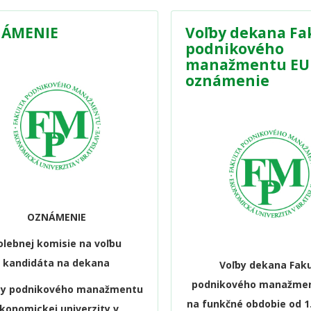
ÁMENIE
Voľby dekana Fa
podnikového
manažmentu EU
oznámenie
OZNÁMENIE
olebnej komisie na voľbu
kandidáta na dekana
Voľby dekana Faku
podnikového manažme
ty podnikového manažmentu
na funkčné obdobie od 1
konomickej univerzity v