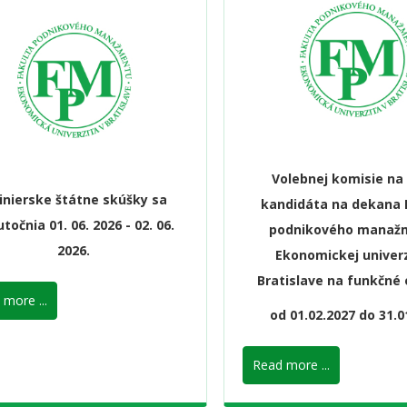
Volebnej komisie na
žinierske štátne skúšky sa
kandidáta na dekana 
točnia 01. 06. 2026 - 02. 06.
podnikového manaž
2026.
Ekonomickej univerz
Bratislave na funkčné
more ...
od 01.02.2027 do 31.0
Read more ...