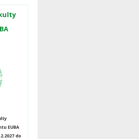
kulty
BA
lty
ntu EUBA
.2.2027 do