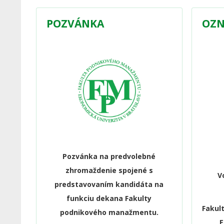
POZVÁNKA
OZN
Pozvánka na predvolebné
zhromaždenie spojené s
V
predstavovaním kandidáta na
funkciu dekana Fakulty
Fakul
podnikového manažmentu.
E