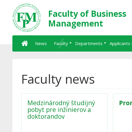
Faculty of Business
Management
News
Faculty
Departments
Applicants 
Faculty news
Medzinárodný študijný
Pro
pobyt pre inžinierov a
doktorandov