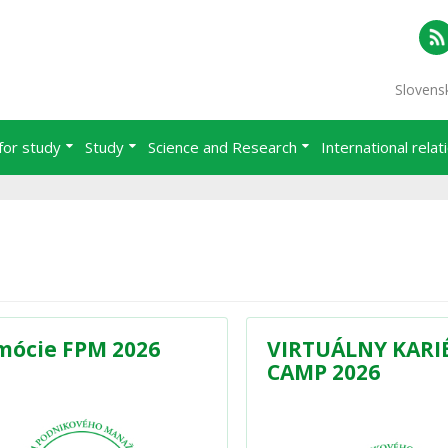
RS
Slovens
for study
Study
Science and Research
International relat
mócie FPM 2026
VIRTUÁLNY KARI
CAMP 2026