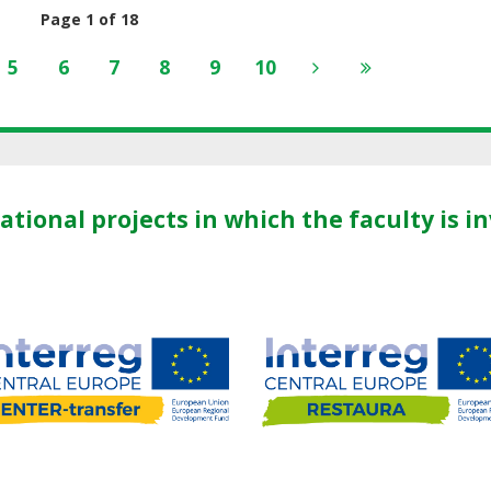
Page 1 of 18
5
6
7
8
9
10
ational projects in which the faculty is i