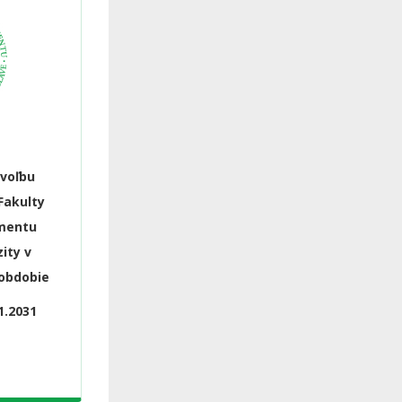
 voľbu
Fakulty
mentu
ity v
 obdobie
1.2031