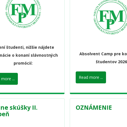
ní študenti, nižšie nájdete
Absolvent Camp pre ko
mácie o konaní slávnostných
študentov 2026
promócií:
Read more ...
more ...
ne skúšky II.
OZNÁMENIE
peň