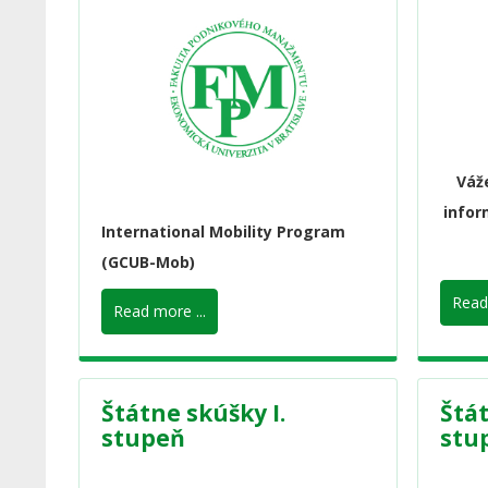
Váže
infor
International Mobility Program
(GCUB-Mob)
Read 
Read more ...
Štátne skúšky I.
Štát
stupeň
stu