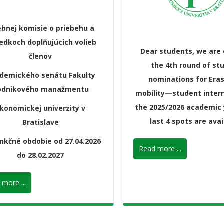
ebnej komisie o priebehu a
edkoch doplňujúcich volieb
Dear students, we are
členov
the 4th round of st
demického senátu Fakulty
nominations for Er
odnikového manažmentu
mobility—student intern
the 2025/2026 academic 
konomickej univerzity v
last 4 spots are avai
Bratislave
nkčné obdobie od 27.04.2026
Read more ...
do 28.02.2027
more ...