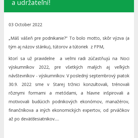
a udržateľní!
03 October 2022
„Máš vášeň pre podnikanie?“ To bolo motto, skôr výzva (a
tým aj názov stánku), tútorov a tútoriek z FPM,
ktorí sa už pravidelne a veľmi radi zúčastňujú na Noci
výskumníkov 2022, pre všetkých malých aj veľkých
návštevníkov - výskumníkov. V posledný septembrový piatok
30.9. 2022 sme v Starej tržnici konzultovali, trénovali
rôznymi formami a metódami, a hlavne inšpirovali a
motivovali budúcich podnikových ekonómov, manažérov,
finančníkova a iných ekonomických expertov, od prváčikov
až po deväťdesiatnikov.....