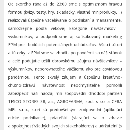
Od skorého rána až do 23:00 sme s optimizmom hravou
formou (kvízy, testy, hry, skladačky, vlastné miniprodukty, ..)
realizovali úspešné vzdelávanie o podnikaní a manažmente,
samozrejme podľa vekovej kategórie návštevníkov –
výskumníkov, a podporili sme aj sofistikovaný marketing
FPM pre budúcich potenciálnych uchádzačov. Všetci tútori
a tútorky z FPM sme sa zhodli - po pandémii sa náš stánok
a celé podujatie tešili obrovskému záujmu návštevníkov –
výskumníkov, neporovnateľne väčšiemu ako pre covidovou
pandémiou. Tento skvelý záujem a úspešnú kreatívno-
chutno-zdravú návštevnosť neodmysliteľne pomohli
zabezpečiť naši naozaj milí zodpovední dlhodobí partneri
TESCO STORES SR, a.s., AGROFARMA, spol. s r.o. a CERA
MEL s.r.o., ktorí sú predovšetkým zodpovední (aplikujúci
etické podnikanie), priateľskí (starajúci sa o zdravie
a spokojnosť všetkých svojich stakeholderov) a udržateľní (s