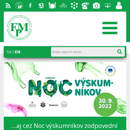
RSS
University
Facebook
Slovak
Dining
Student
Academic
Phone
Gallery
Helpdesk
Employ
of
Economic
Parliament
information
List
portal
Economics
Library
FPM
system
in
AiS2
SK
EN
Bratislava
...aj cez Noc výskumníkov zodpovední