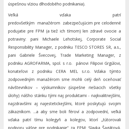
úspešnou víziou dlhodobého podnikania).
Veľká vďaka patrí
predovšetkým manažérom zabezpečujúcim pre celodenné
podujatie pre FPM (a tiež ich tímom) len zdravé ovocie a
potraviny: pani Michaele Lehotskej, Corporate Social
Responsibility Manager, z podniku TESCO STORES SR, a.s.,
pani Gabriele Švecovej, Trade Marketing Manager, z
podniku AGROFARMA, spol. s r.o. pánovi Filipovi Grgúlovi,
konateľovi z podniku CERA MEL s.r.o. Vďaka týmto
zodpovedným manažérom sme mohli celý deň oceňovať
návštevníkov – výskumníkov (úspešne riešiacich všetky
úlohy) nášho stánku tými naj produktami - najkvalitnejšími,
najzdravšími aj najestetickejšími, ktoré poskytujú svojim
zákazníkom. ...a aby sme boli féroví a zodpovední, veľká
vďaka patrí tímu kolegyň a kolegov, ktorí „tútorovali
podporu vášne pre podnikanie“ za FPM: Slavka Šagátová,