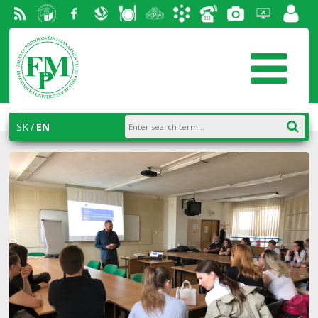
RSS
University
Facebook
Slovak
Dining
Student
Academic
Phone
Gallery
Helpdesk
Employ
of
Economic
Parliament
information
List
portal
Economics
Library
FPM
system
in
AiS2
SK
EN
Bratislava