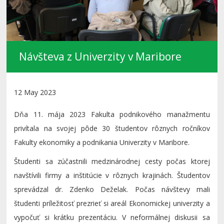
Návšteva z Univerzity v Maribore
12 May 2023
Dňa 11. mája 2023 Fakulta podnikového manažmentu
privítala na svojej pôde 30 študentov rôznych ročníkov
Fakulty ekonomiky a podnikania Univerzity v Maribore.
Študenti sa zúčastnili medzinárodnej cesty počas ktorej
navštívili firmy a inštitúcie v rôznych krajinách. Študentov
sprevádzal dr. Zdenko Deželak. Počas návštevy mali
študenti príležitosť prezrieť si areál Ekonomickej univerzity a
vypočuť si krátku prezentáciu. V neformálnej diskusii sa