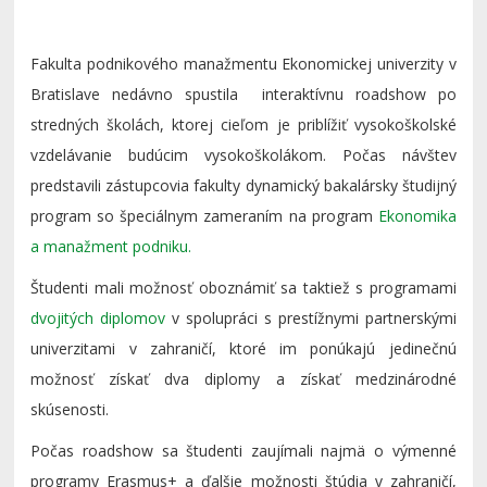
Fakulta podnikového manažmentu Ekonomickej univerzity v
Bratislave nedávno spustila interaktívnu roadshow po
stredných školách, ktorej cieľom je priblížiť vysokoškolské
vzdelávanie budúcim vysokoškolákom. Počas návštev
predstavili zástupcovia fakulty dynamický bakalársky študijný
program so špeciálnym zameraním na program
Ekonomika
a manažment podniku.
Študenti mali možnosť oboznámiť sa taktiež s programami
dvojitých diplomov
v spolupráci s prestížnymi partnerskými
univerzitami v zahraničí, ktoré im ponúkajú jedinečnú
možnosť získať dva diplomy a získať medzinárodné
skúsenosti.
Počas roadshow sa študenti zaujímali najmä o výmenné
programy Erasmus+ a ďalšie možnosti štúdia v zahraničí,