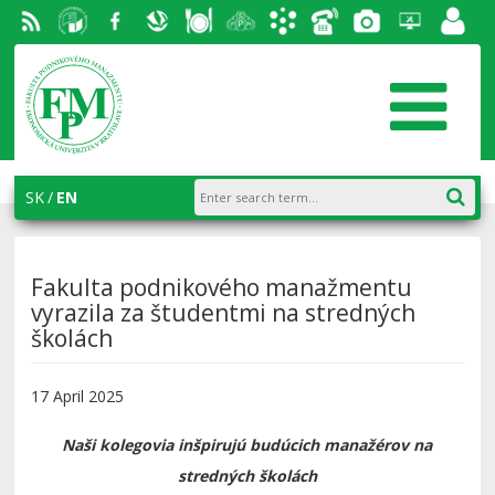
RSS
University
Facebook
Slovak
Dining
Student
Academic
Phone
Gallery
Helpdesk
Employ
of
Economic
Parliament
information
List
portal
Economics
Library
FPM
system
in
AiS2
SK
EN
Bratislava
Fakulta podnikového manažmentu
vyrazila za študentmi na stredných
školách
17 April 2025
Naši kolegovia inšpirujú budúcich manažérov na
stredných školách