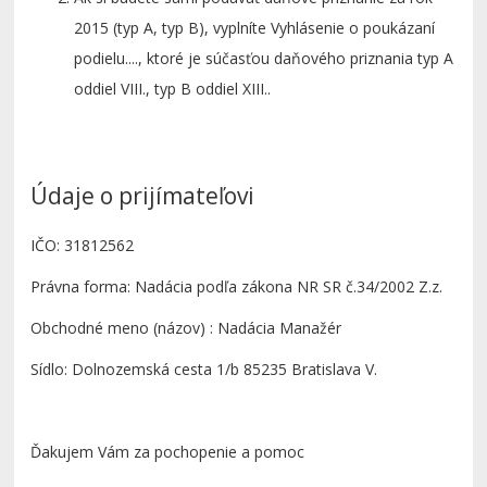
2015 (typ A, typ B), vyplníte Vyhlásenie o poukázaní
podielu...., ktoré je súčasťou daňového priznania typ A
oddiel VIII., typ B oddiel XIII..
Údaje o prijímateľovi
IČO: 31812562
Právna forma: Nadácia podľa zákona NR SR č.34/2002 Z.z.
Obchodné meno (názov) : Nadácia Manažér
Sídlo: Dolnozemská cesta 1/b 85235 Bratislava V.
Ďakujem Vám za pochopenie a pomoc