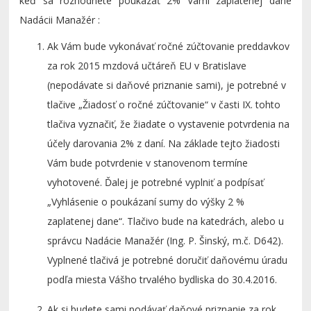
keď sa rozhodnete poukázať 2% Vami zaplatenej dane
Nadácii Manažér :
Ak Vám bude vykonávať ročné zúčtovanie preddavkov
za rok 2015 mzdová učtáreň EU v Bratislave
(nepodávate si daňové priznanie sami), je potrebné v
tlačive „Žiadosť o ročné zúčtovanie“ v časti IX. tohto
tlačiva vyznačiť, že žiadate o vystavenie potvrdenia na
účely darovania 2% z daní. Na základe tejto žiadosti
Vám bude potvrdenie v stanovenom termíne
vyhotovené. Ďalej je potrebné vyplniť a podpísať
„Vyhlásenie o poukázaní sumy do výšky 2 %
zaplatenej dane“. Tlačivo bude na katedrách, alebo u
správcu Nadácie Manažér (Ing. P. Šinský, m.č. D642).
Vyplnené tlačivá je potrebné doručiť daňovému úradu
podľa miesta Vášho trvalého bydliska do 30.4.2016.
Ak si budete sami podávať daňové priznanie za rok