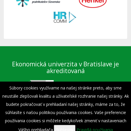
Ekonomická univerzita v Bratislave je
akreditovaná
Súbory cookies využívame na našej stránke preto, aby sme
neustále zlepšovali kvalitu a užívateľské rozhranie našej stránky. Ak
budete pokračovať v prehliadaní našej stránky, máme za to, že
súhlasíte s našou politikou používania cookies. Vaše preferencie
Preberanie textov, fotografií a iných materiálov je dovolené výhradne len s
povolením Fakulty podnikového manažmentu EU v Bratislave a s uvedením
používania cookies si môžete kedykoľvek zmeniť v nastaveniach
zdroja.
Vášho prehliadača.
Súhlasím
Pravidlá používania
© 1940 - 2026 Fakulta podnikového manažmentu - Ekonomická univerzita v