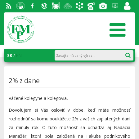
RSS
EU v
Facebook
Slovenská
Stravovanie
Študentský
Akademický
Telefónny
Fotogaléria
Helpdesk
Zamest
Bratislave
ekonomická
parlament
informačný
zoznam
portál
knižnica
FPM
systém
AiS2
SK
EN
2% z dane
Vážené kolegyne a kolegovia,
Dovoľujem si Vás osloviť v dobe, keď máte možnosť
rozhodnúť sa komu poukážete 2% z vašich zaplatených daní
za minulý rok. O túto možnosť sa uchádza aj Nadácia
Manažér, ktorá bola založená na Fakulte podnikového