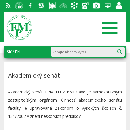
RSS
EU v
Facebook
Slovenská
Stravovanie
Študentský
Akademický
Telefónny
Fotogaléria
Helpdesk
Zamest
Bratislave
ekonomická
parlament
informačný
zoznam
portál
knižnica
FPM
systém
AiS2
SK
EN
Akademický senát
Akademický senát FPM EU v Bratislave je samosprávnym
zastupiteľským orgánom. Činnosť akademického senátu
fakulty je upravovaná Zákonom o vysokých školách č.
131/2002 v znení neskorších predpisov.