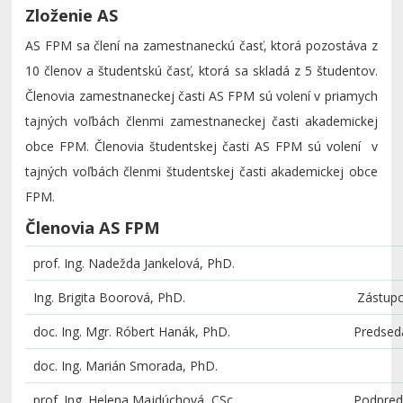
Zloženie AS
AS FPM sa člení na zamestnaneckú časť, ktorá pozostáva z
10 členov a študentskú časť, ktorá sa skladá z 5 študentov.
Členovia zamestnaneckej časti AS FPM sú volení v priamych
tajných voľbách členmi zamestnaneckej časti akademickej
obce FPM. Členovia študentskej časti AS FPM sú volení v
tajných voľbách členmi študentskej časti akademickej obce
FPM.
Členovia AS FPM
prof. Ing. Nadežda Jankelová, PhD.
Ing. Brigita Boorová, PhD.
Zástupc
doc. Ing. Mgr. Róbert Hanák, PhD.
Preds
doc. Ing. Marián Smorada, PhD.
prof. Ing. Helena Majdúchová, CSc.
Podpred