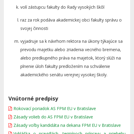
volí zástupcu fakulty do Rady vysokých škôl
raz za rok podáva akademickej obci fakulty správu o
svojej činnosti
vyjadruje sa k návrhom rektora na úkony týkajúce sa
prevodu majetku alebo zriadenia vecného bremena,
alebo predkupného práva na majetok, ktorý slúži na
plnenie úloh fakulty predložením na schválenie
akademického senátu verejnej vysokej školy.
Vnútorné predpisy
Rokovací poriadok AS FPM EU v Bratislave
Zásady volieb do AS FPM EU v Bratislave
Zásady voľby kandidáta na dekana FPM EU v Bratislave
Vyhláška o pravidlách, termínoch prípravy a priebehu