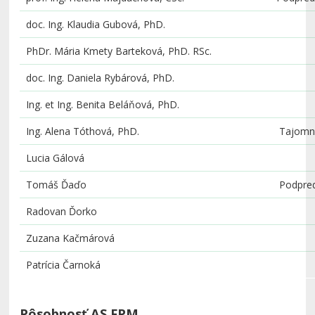
doc. Ing. Klaudia Gubová, PhD.
PhDr. Mária Kmety Barteková, PhD. RSc.
doc. Ing. Daniela Rybárová, PhD.
Ing. et Ing. Benita Beláňová, PhD.
Ing. Alena Tóthová, PhD.
Tajomn
Lucia Gálová
Tomáš Ďaďo
Podpred
Radovan Ďorko
Zuzana
Kačmárová
Patrícia Čarnoká
Pôsobnosť AS FPM