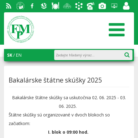
RSS
EU v
Facebook
Slovenská
Stravovanie
Študentský
Akademický
Telefónny
Fotogaléria
Helpdesk
Zamest
Bratislave
ekonomická
parlament
informačný
zoznam
portál
knižnica
FPM
systém
AiS2
SK
EN
Bakalárske štátne skúšky 2025
Bakalárske štátne skúšky sa uskutočnia 02. 06. 2025 - 03.
06. 2025.
Štátne skúšky sú organizované v dvoch blokoch so
začiatkom:
I. blok o 09:00 hod.