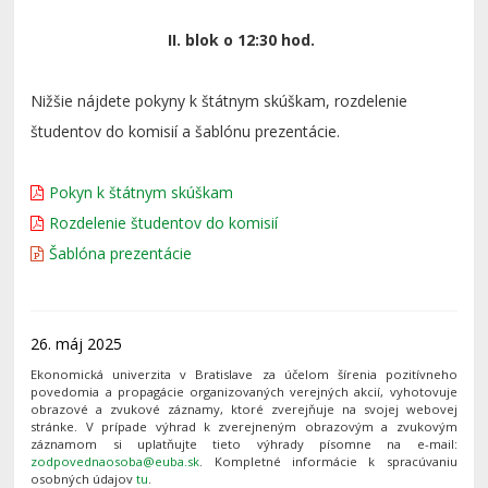
II. blok o 12:30 hod.
Nižšie nájdete pokyny k štátnym skúškam, rozdelenie
študentov do komisií a šablónu prezentácie.
Pokyn k štátnym skúškam
Rozdelenie študentov do komisií
Šablóna prezentácie
26. máj 2025
Ekonomická univerzita v Bratislave za účelom šírenia pozitívneho
povedomia a propagácie organizovaných verejných akcií, vyhotovuje
obrazové a zvukové záznamy, ktoré zverejňuje na svojej webovej
stránke. V prípade výhrad k zverejneným obrazovým a zvukovým
záznamom si uplatňujte tieto výhrady písomne na e-mail:
. Kompletné informácie k spracúvaniu
osobných údajov
tu
.