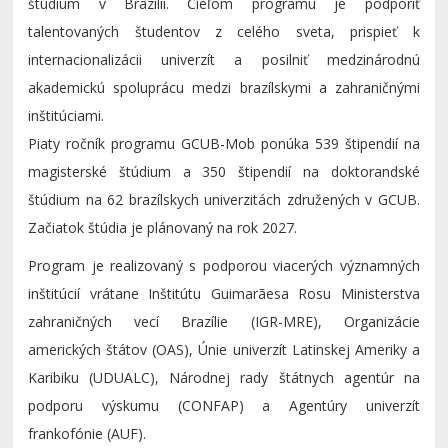
štúdium v Brazílii. Cieľom programu je podporiť
talentovaných študentov z celého sveta, prispieť k
internacionalizácii univerzít a posilniť medzinárodnú
akademickú spoluprácu medzi brazílskymi a zahraničnými
inštitúciami.
Piaty ročník programu GCUB-Mob ponúka 539 štipendií na
magisterské štúdium a 350 štipendií na doktorandské
štúdium na 62 brazílskych univerzitách združených v GCUB.
Začiatok štúdia je plánovaný na rok 2027.
Program je realizovaný s podporou viacerých významných
inštitúcií vrátane Inštitútu Guimarãesa Rosu Ministerstva
zahraničných vecí Brazílie (IGR-MRE), Organizácie
amerických štátov (OAS), Únie univerzít Latinskej Ameriky a
Karibiku (UDUALC), Národnej rady štátnych agentúr na
podporu výskumu (CONFAP) a Agentúry univerzít
frankofónie (AUF).