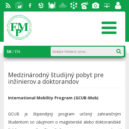
RSS
EU v
Facebook
Slovenská
Stravovanie
Študentský
Akademický
Telefónny
Fotogaléria
Helpdesk
Zamest
Bratislave
ekonomická
parlament
informačný
zoznam
portál
knižnica
FPM
systém
AiS2
SK
EN
Medzinárodný študijný pobyt pre
inžinierov a doktorandov
International Mobility Program (GCUB-Mob)
GCUB je štipendijný program určený zahraničným
študentom so záujmom o magisterské alebo doktorandské