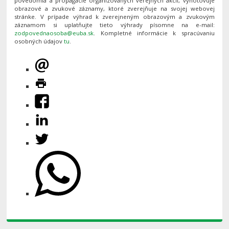
povedomia a propagácie organizovaných verejných akcií, vyhotovuje
obrazové a zvukové záznamy, ktoré zverejňuje na svojej webovej
stránke. V prípade výhrad k zverejneným obrazovým a zvukovým
záznamom si uplatňujte tieto výhrady písomne na e-mail:
. Kompletné informácie k spracúvaniu
osobných údajov
tu
.