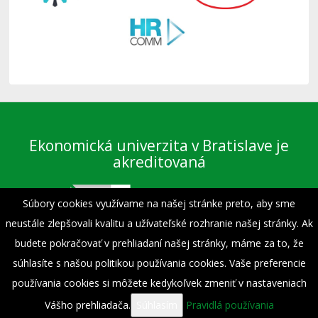
Ekonomická univerzita v Bratislave je
akreditovaná
Súbory cookies využívame na našej stránke preto, aby sme
neustále zlepšovali kvalitu a užívateľské rozhranie našej stránky. Ak
budete pokračovať v prehliadaní našej stránky, máme za to, že
súhlasíte s našou politikou používania cookies. Vaše preferencie
Preberanie textov, fotografií a iných materiálov je dovolené výhradne len s
povolením Fakulty podnikového manažmentu EU v Bratislave a s uvedením
používania cookies si môžete kedykoľvek zmeniť v nastaveniach
zdroja.
Vášho prehliadača.
Súhlasím
Pravidlá používania
© 1940 - 2026 Fakulta podnikového manažmentu - Ekonomická univerzita v
Bratislave