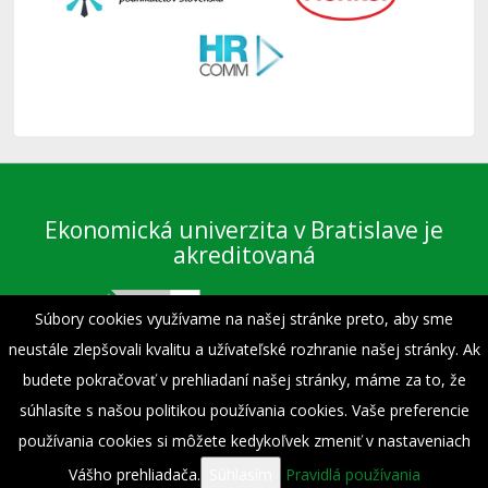
Ekonomická univerzita v Bratislave je
akreditovaná
Súbory cookies využívame na našej stránke preto, aby sme
neustále zlepšovali kvalitu a užívateľské rozhranie našej stránky. Ak
budete pokračovať v prehliadaní našej stránky, máme za to, že
súhlasíte s našou politikou používania cookies. Vaše preferencie
Preberanie textov, fotografií a iných materiálov je dovolené výhradne len s
povolením Fakulty podnikového manažmentu EU v Bratislave a s uvedením
používania cookies si môžete kedykoľvek zmeniť v nastaveniach
zdroja.
Vášho prehliadača.
Súhlasím
Pravidlá používania
© 1940 - 2026 Fakulta podnikového manažmentu - Ekonomická univerzita v