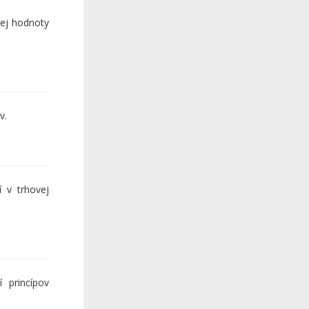
vej hodnoty
v.
 v trhovej
 princípov