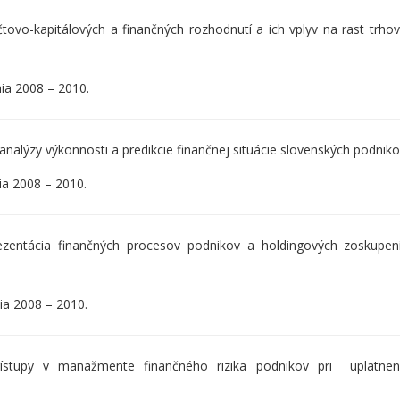
ovo-kapitálových a finančných rozhodnutí a ich vplyv na rast trho
nia 2008 – 2010.
alýzy výkonnosti a predikcie finančnej situácie slovenských podniko
nia 2008 – 2010.
zentácia finančných procesov podnikov a holdingových zoskupení
ia 2008 – 2010.
tupy v manažmente finančného rizika podnikov pri uplatnení