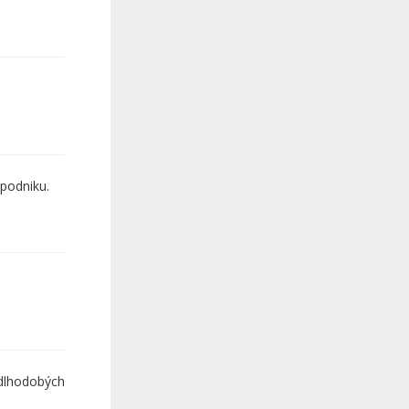
 podniku.
dlhodobých