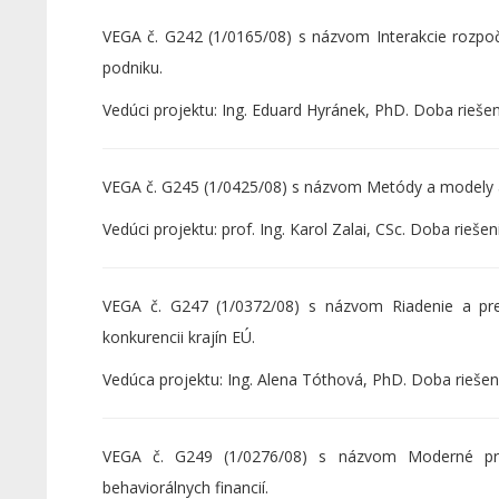
VEGA č. G242 (1/0165/08) s názvom Interakcie rozpočt
podniku.
Vedúci projektu: Ing. Eduard Hyránek, PhD. Doba rieše
VEGA č. G245 (1/0425/08) s názvom Metódy a modely an
Vedúci projektu: prof. Ing. Karol Zalai, CSc. Doba rieše
VEGA č. G247 (1/0372/08) s názvom Riadenie a pre
konkurencii krajín EÚ.
Vedúca projektu: Ing. Alena Tóthová, PhD. Doba riešen
VEGA č. G249 (1/0276/08) s názvom Moderné prís
behaviorálnych financií.