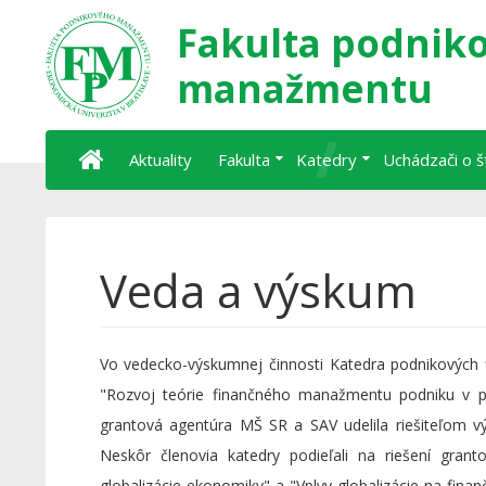
Fakulta podnik
manažmentu
Aktuality
Fakulta
Katedry
Uchádzači o 
Veda a výskum
Vo vedecko-výskumnej činnosti Katedra podnikových f
"Rozvoj teórie finančného manažmentu podniku v p
grantová agentúra MŠ SR a SAV udelila riešiteľom výs
Neskôr členovia katedry podieľali na riešení gra
globalizácie ekonomiky" a "Vplyv globalizácie na fin