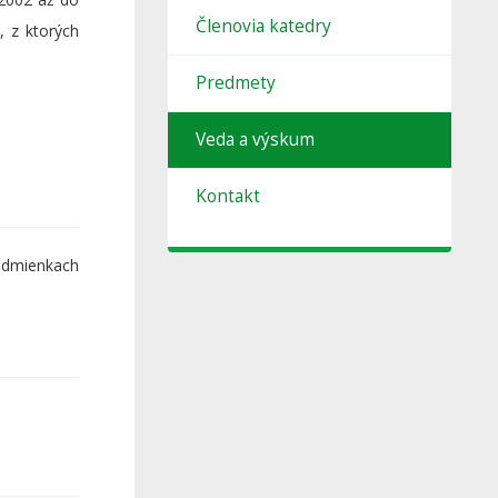
Členovia katedry
, z ktorých
Predmety
Veda a výskum
Kontakt
odmienkach