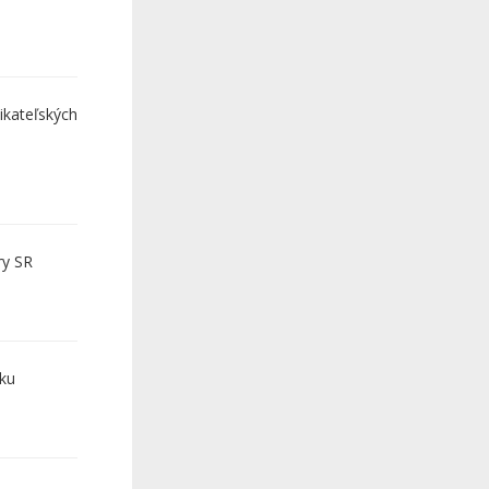
ikateľských
ry SR
iku