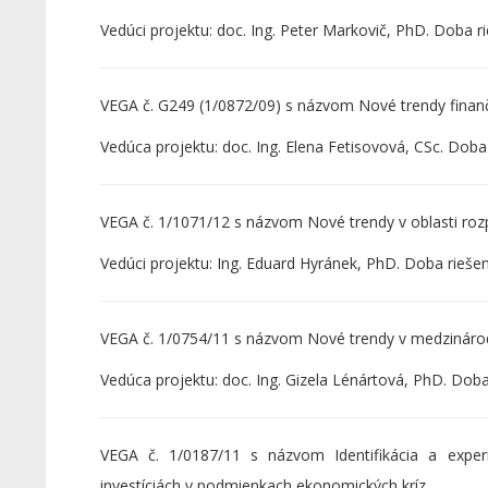
Vedúci projektu: doc. Ing. Peter Markovič, PhD. Doba r
VEGA č. G249 (1/0872/09) s názvom Nové trendy finanč
Vedúca projektu: doc. Ing. Elena Fetisovová, CSc. Doba
VEGA č. 1/1071/12 s názvom Nové trendy v oblasti rozp
Vedúci projektu: Ing. Eduard Hyránek, PhD. Doba rieše
VEGA č. 1/0754/11 s názvom Nové trendy v medzinárodn
Vedúca projektu: doc. Ing. Gizela Lénártová, PhD. Doba
VEGA č. 1/0187/11 s názvom Identifikácia a expe
investíciách v podmienkach ekonomických kríz.