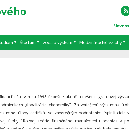
ového
RS
Sloven
štúdium
Štúdium
Veda a výskum
Medzinárodné vzťahy
inancií ešte v roku 1998 úspešne ukončila riešenie grantovej výsk
odmienkach globalizácie ekonomiky". Za vyriešenú výskumnú úlo
kumnej úlohy certifikát so záverečným hodnotením "splnili ciele v
ntovej úlohy "Rozvoj teórie finančného manažmentu podniku v p
ančný a daňový systém. Doba riešenia výskumných úloh bola januára