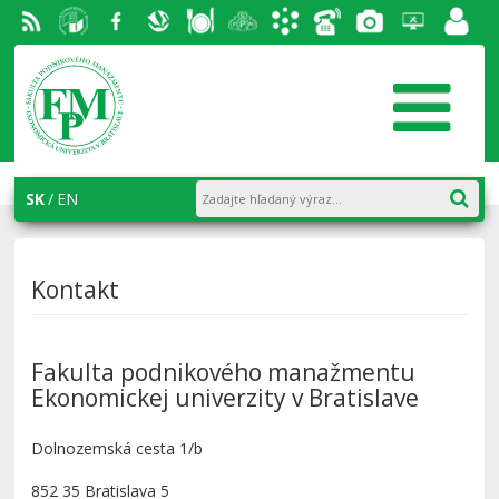
RSS
EU v
Facebook
Slovenská
Stravovanie
Študentský
Akademický
Telefónny
Fotogaléria
Helpdesk
Zamest
Bratislave
ekonomická
parlament
informačný
zoznam
portál
knižnica
FPM
systém
AiS2
SK
EN
Kontakt
Fakulta podnikového manažmentu
Ekonomickej univerzity v Bratislave
Dolnozemská cesta 1/b
852 35 Bratislava 5