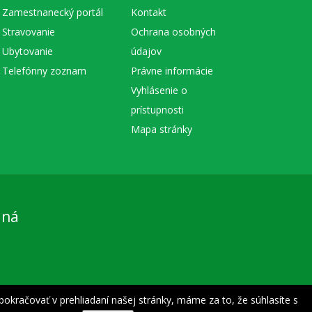
Zamestnanecký portál
Kontakt
Stravovanie
Ochrana osobných
Ubytovanie
údajov
Telefónny zoznam
Právne informácie
Vyhlásenie o
prístupnosti
Mapa stránky
aná
pokračovať v prehliadaní našej stránky, máme za to, že súhlasíte s