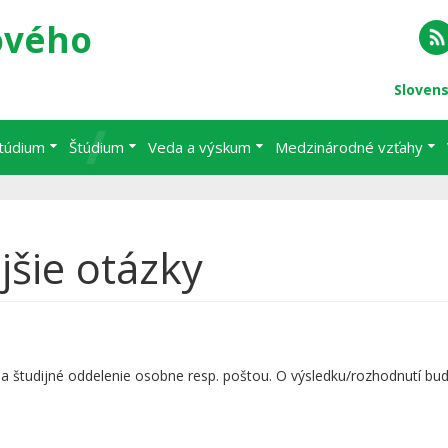
ového
RS
Sloven
štúdium
Štúdium
Veda a výskum
Medzinárodné vzťahy
jšie otázky
na študijné oddelenie osobne resp. poštou. O výsledku/rozhodnutí bu