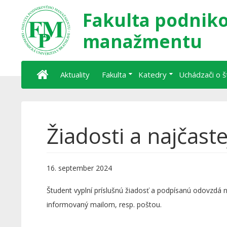
Fakulta podnik
manažmentu
Aktuality
Fakulta
Katedry
Uchádzači o 
Žiadosti a najčaste
16. september 2024
Študent vyplní príslušnú žiadosť a podpísanú odovzdá 
informovaný mailom, resp. poštou.