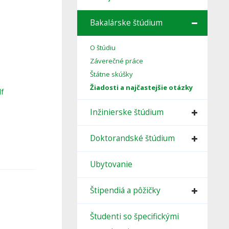
Bakalárske štúdium
O štúdiu
Záverečné práce
Štátne skúšky
Žiadosti a najčastejšie otázky
df
Inžinierske štúdium
Doktorandské štúdium
Ubytovanie
Štipendiá a pôžičky
Študenti so špecifickými