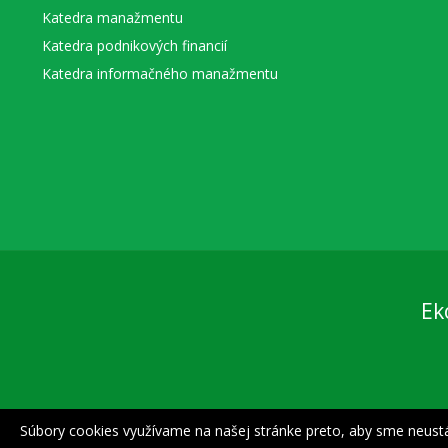
Katedra manažmentu
Katedra podnikových financií
Katedra informačného manažmentu
Ek
Súbory cookies využívame na našej stránke preto, aby sme neustále