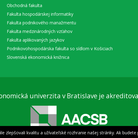
Obchodná fakulta
Fakulta hospodárskej informatiky
Fakulta podnikového manažmentu
Fakulta medzinárodných vzťahov
Fakulta aplikovaných jazykov
Podnikovohospodárska fakulta so sídlom v Košiciach
Slovenská ekonomická knižnica
onomická univerzita v Bratislave je akreditov
 zlepšovali kvalitu a užívateľské rozhranie našej stránky. Ak budete 