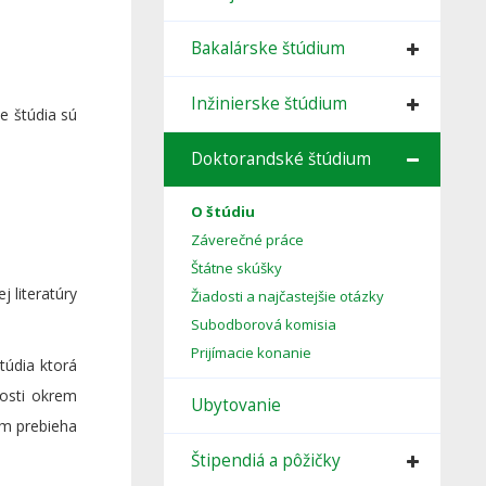
Bakalárske štúdium
Inžinierske štúdium
e štúdia sú
Doktorandské štúdium
O štúdiu
Záverečné práce
Štátne skúšky
 literatúry
Žiadosti a najčastejšie otázky
Subodborová komisia
Prijímacie konanie
túdia ktorá
nosti okrem
Ubytovanie
om prebieha
Štipendiá a pôžičky