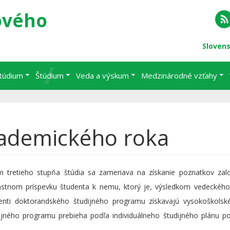
ového
RS
Sloven
štúdium
Štúdium
Veda a výskum
Medzinárodné vzťahy
demického roka
m tretieho stupňa štúdia sa zameriava na získanie poznatkov zal
stnom príspevku študenta k nemu, ktorý je, výsledkom vedeckého
lventi doktorandského študijného programu získavajú vysokoškolsk
ijného programu prebieha podľa individuálneho študijného plánu 