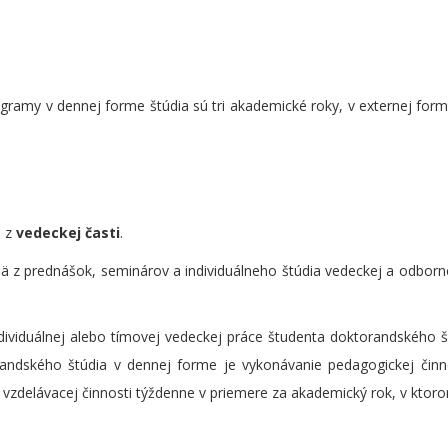
gramy v dennej forme štúdia sú tri akademické roky, v externej form
 z
vedeckej časti
.
z prednášok, seminárov a individuálneho štúdia vedeckej a odbornej
ividuálnej alebo tímovej vedeckej práce študenta doktorandského š
randského štúdia v dennej forme je vykonávanie pedagogickej čin
 vzdelávacej činnosti týždenne v priemere za akademický rok, v ktor