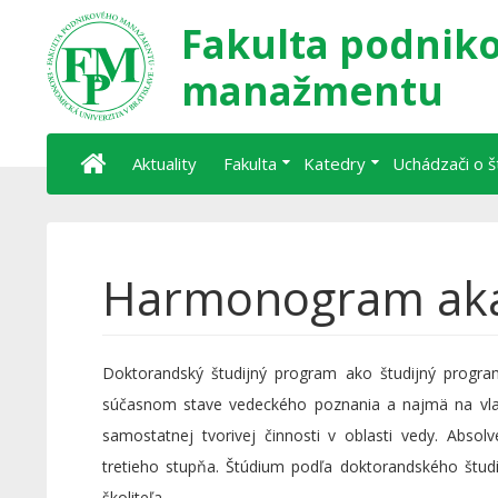
Fakulta podnik
manažmentu
Aktuality
Fakulta
Katedry
Uchádzači o 
Harmonogram aka
Doktorandský študijný program ako študijný progra
súčasnom stave vedeckého poznania a najmä na vla
samostatnej tvorivej činnosti v oblasti vedy. Abso
tretieho stupňa. Štúdium podľa doktorandského štud
školiteľa.