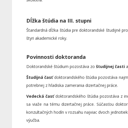
Dĺžka štúdia na III. stupni
Štandardná dĺžka štúdia pre doktorandské študijné pro
štyri akademické roky.
Povinnosti doktoranda
Doktorandské štúdium pozostáva zo
študijnej časti
a
Študijná časť
doktorandského štúdia pozostáva najmä 
potrebnej z hľadiska zamerania dizertačnej práce.
Vedecká časť
doktorandského štúdia pozostáva z ind
sa viaže na tému dizertačnej práce. Súčasťou dokto
konzultačných hodín v rozsahu najviac dvoch jednotiek
výučba.