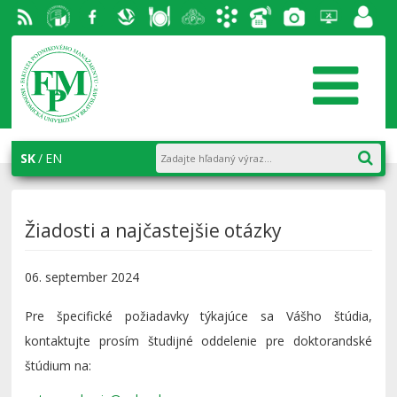
RSS
EU v
Facebook
Slovenská
Stravovanie
Študentský
Akademický
Telefónny
Fotogaléria
Helpdesk
Zamest
Bratislave
ekonomická
parlament
informačný
zoznam
portál
knižnica
FPM
systém
AiS2
SK
EN
Žiadosti a najčastejšie otázky
06. september 2024
Pre špecifické požiadavky týkajúce sa Vášho štúdia,
kontaktujte prosím študijné oddelenie pre doktorandské
štúdium na: