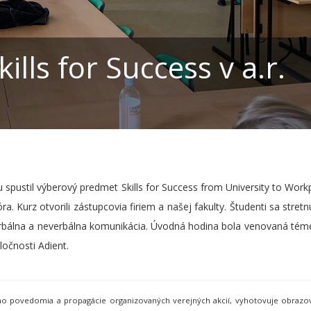
lls for Success v a.r.
pustil výberový predmet Skills for Success from University to Workp
 Kurz otvorili zástupcovia firiem a našej fakulty. Študenti sa stret
rbálna a neverbálna komunikácia. Úvodná hodina bola venovaná téme
ločnosti Adient.
neho povedomia a propagácie organizovaných verejných akcií, vyhotovuje obraz