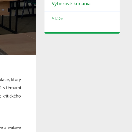
Výberové konania
Stáže
lace, ktorý
nú s témami
 kritického
ové a zvukové