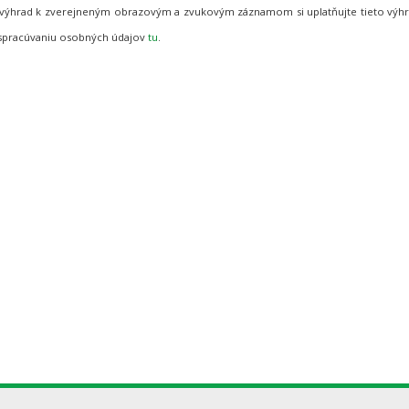
de výhrad k zverejneným obrazovým a zvukovým záznamom si uplatňujte tieto vý
 spracúvaniu osobných údajov
tu
.