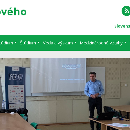
ového
RS
Sloven
štúdium
Štúdium
Veda a výskum
Medzinárodné vzťahy