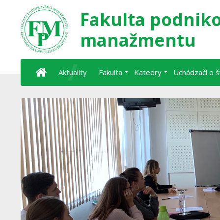
Fakulta podnik
manažmentu
Aktuality
Fakulta
Katedry
Uchádzači o 