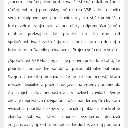
„
chcem sa veľmi pekne poďakovať že ste nám dali možnosť
ďalšej externej prednášky, mňa firma VSE veľmi oslovila
svojim zodpovedným podnikaním, myslím si že prednáška
bola veľmi zaujímavo a priateľsky
odprednášaná
, mňa
osobne prekvapilo že projekt no
finish
line
od
spoločnosti
iwatt
zastrešujú oni, zapojila som sa do nej a
bolo to pre mňa milé prekvapenie. Prajem veľa úspechov.:)“
„S
poločnosť VSE Holding, a. s. je pekným príkladom toho, že
podnikať zodpovedne sa dá aj počas aktuálnej situácie.
Svojou činnosťou dokazuje, že je to spoločnosť, ktorá
dokáže flexibilne a pružne reagovať na zmeny podmienok.
Zo svojich cieľov neupúšťa ani v ťažkých chvíľach. Svoje
aktivity neprestáva rozvíjať ani počas pandémie, čím by som
vyzdvihla napríklad aktivity v sociálnej oblasti, konkrétne
zbierku šatstva, ktorú napriek všetkému dokázali
zorganizovať, aj keď to nebolo jednoduché, ako aj podporu