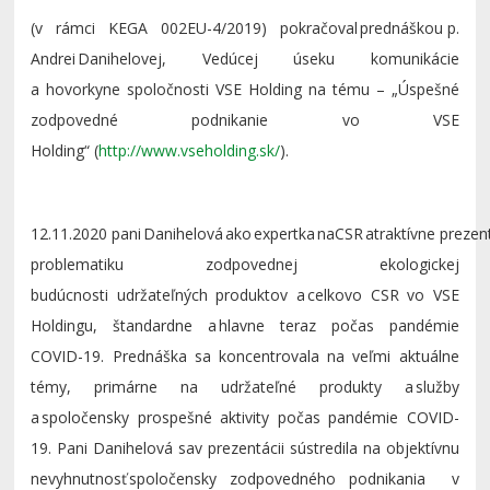
(v rámci KEGA 002EU-4/2019) pokrač
oval
prednáškou p.
Andrei
D
a
nihelovej
,
Vedúcej úseku komunikácie
a
hovorky
ne
spoločnosti VSE
Holding na tému – „
Úspešné
zodpovedné podnikanie vo VSE
Holding“
(
http://www.vseholding.sk/
)
.
1
2.1
1
.2020
p
ani
Da
nihelov
á
ako
expertka
na
CSR
atraktívne
prezen
problematiku zodpovednej ekologickej
budúcnos
ti
udržateľných produktov a
celkovo CSR vo VSE
Holdingu
,
štandardne a hlavne teraz počas pandémie
COVID-19.
Prednáška
sa konc
en
trovala na
veľmi aktuálne
témy
, primárne na
udržateľné produkty a služby
a spoločensky prospešné aktivity
počas pandémie COVID-
19
. Pani
Danihelová
sa
v
prezentácii sústredila na
objektívnu
nevyhnutnosť
spoločensky zodpovedného
podnikania v