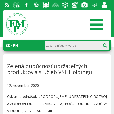
RSS
EU v
Facebook
Slovenská
Stravovanie
Študentský
Akademický
Telefónny
Fotogaléria
Helpdesk
Zamest
Bratislave
ekonomická
parlament
informačný
zoznam
portál
knižnica
FPM
systém
AiS2
SK
EN
Zelená budúcnosť udržateľných
produktov a služieb VSE Holdingu
12. november 2020
Cyklus prednášok „PODPORUJEME UDRŽATEĽNÝ ROZVOJ
A ZODPOVEDNÉ PODNIKANIE AJ POČAS ONLINE VÝUČBY
V DRUHEJ VLNE PANDÉMIE“