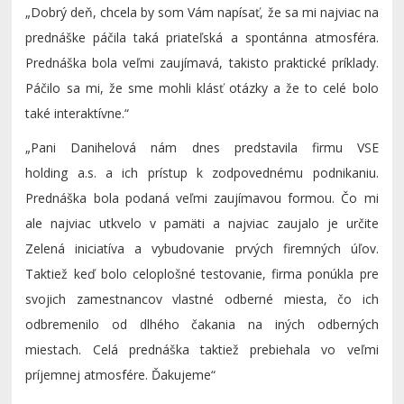
„
Dobrý deň, chcela by som Vám napísať, že sa mi najviac na
prednáške páčila taká priateľská a spontánna atmosféra.
Prednáška bola veľmi zaujímavá, takisto praktické príklady.
Páčilo sa mi, že sme mohli klásť otázky a že to celé bolo
také interaktívne.“
„
Pani
Danihelová
nám dnes predstavila firmu VSE
holding
a.s
. a ich prístup k zodpovednému podnikaniu.
Prednáška bola podaná veľmi zaujímavou formou. Čo mi
ale najviac utkvelo v pamäti a najviac zaujalo je určite
Zelená iniciatíva a vybudovanie prvých firemných úľov.
Taktiež keď bolo celoplošné testovanie, firma ponúkla pre
svojich zamestnancov vlastné odberné miesta, čo ich
odbremenilo od dlhého čakania na iných odberných
miestach. Celá prednáška taktiež prebiehala vo veľmi
príjemnej atmosfére. Ďakujeme“