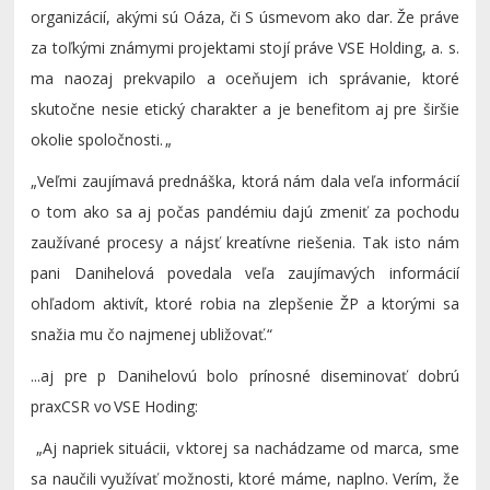
organizácií, akými sú Oáza, či S úsmevom ako dar. Že práve
za toľkými známymi projektami stojí práve VSE Holding, a. s.
ma naozaj prekvapilo a oceňujem ich správanie, ktoré
skutočne nesie etický charakter a je benefitom aj pre širšie
okolie spoločnosti. „
„
Veľmi zaujímavá prednáška, ktorá nám dala veľa informácií
o tom ako sa aj počas pandémiu dajú zmeniť za pochodu
zaužívané procesy a nájsť kreatívne riešenia. Tak isto nám
pani
Danihelová
povedala veľa zaujímavých informácií
ohľadom aktivít, ktoré robia na zlepšenie ŽP a ktorými sa
snažia mu čo najmenej ubližovať.“
...aj pre p
D
anihelovú
bolo prínosné
diseminovať
dobrú
prax
CSR vo
VSE
Ho
din
g
:
„Aj napriek situácii, v ktorej sa nachádzame od marca, sme
sa naučili využívať možnosti, ktoré máme, naplno. Verím, že