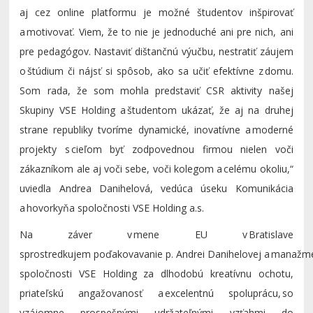
aj cez online platformu je možné študentov inšpirovať
a motivovať. Viem, že to nie je jednoduché ani pre nich, ani
pre pedagógov. Nastaviť dištančnú výučbu, nestratiť záujem
o štúdium či nájsť si spôsob, ako sa učiť efektívne z domu.
Som rada, že som mohla predstaviť CSR aktivity našej
Skupiny VSE Holding a študentom ukázať, že aj na druhej
strane republiky tvoríme dynamické, inovatívne a moderné
projekty s cieľom byť zodpovednou firmou nielen voči
zákazníkom ale aj voči sebe, voči kolegom a celému okoliu,“
uviedla Andrea
Danihelová
, vedúca úseku Komunikácia
a hovorkyňa spoločnosti VSE Holding
a.s
.
Na záver v mene E
U
v Bratislave
sprostredkujem
poďakovavanie
p.
Andre
i
Da
nihelo
vej
a manažm
spoločnosti
VSE Holding
za dlhodobú kreatívnu ochotu,
priateľskú angažovanosť a excelentnú spoluprácu, so
vzájomne prospešnými udržateľnými vzťahmi do