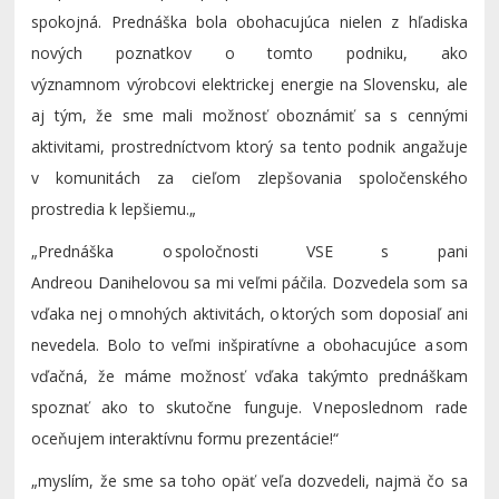
spokojná. Prednáška bola obohacujúca nielen z hľadiska
nových poznatkov o tomto podniku, ako
významnom
výrobcovi elektrickej energie na Slovensku, ale
aj tým, že sme mali možnosť oboznámiť sa s cennými
aktivitami
, prostredníctvom ktorý sa tento podnik angažuje
v komunitách za cieľom zlepšovania spoločenského
prostredia k lepšiemu.„
„Prednáška o spoločnosti VSE s pani
Andreou
Danihelovou
sa mi veľmi páčila. Dozvedela som sa
vďaka nej o mnohých aktivitách, o ktorých som doposiaľ ani
nevedela. Bolo to veľmi inšpiratívne a obohacujúce a som
vďačná, že máme možnosť vďaka takýmto prednáškam
spoznať ako to skutočne funguje. V neposlednom rade
oceňujem interaktívnu formu prezentácie!“
„
myslím, že sme sa toho opäť veľa dozvedeli, najmä čo sa