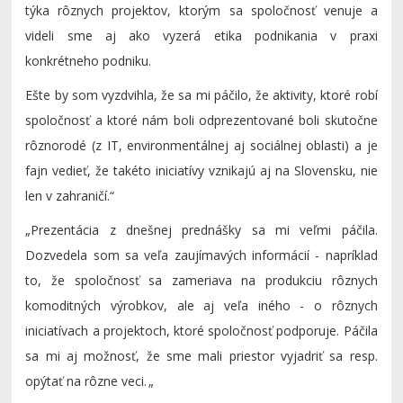
týka rôznych projektov, ktorým sa spoločnosť venuje a
videli sme aj ako vyzerá etika podnikania v praxi
konkrétneho podniku.
Ešte by som vyzdvihla, že sa mi páčilo, že aktivity, ktoré robí
spoločnosť a ktoré nám boli odprezentované boli skutočne
rôznorodé (z IT, environmentálnej aj sociálnej oblasti) a je
fajn vedieť, že takéto iniciatívy vznikajú aj na Slovensku, nie
len v zahraničí.“
„
P
rezentácia z dnešnej prednášky sa mi veľmi páčila.
Dozvedela som sa veľa zaujímavých informácií - napríklad
to, že spoločnosť sa zameriava na produkciu rôznych
komoditných výrobkov, ale aj veľa iného - o rôznych
iniciatívach a projektoch, ktoré spoločnosť podporuje. Páčila
sa mi aj možnosť, že sme mali priestor vyjadriť sa resp.
opýtať na rôzne veci. „