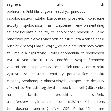
segment trhu ich
podnikania.
Priblížila fungovanie etických princípov
v spoločnosti
vo vzťahu k životnému prostrediu
, konkrétne
aktivity
spoločnosti na zlepšenie environmentálnej
situácie
.
P
oukázala na to, že spoločnosť
podporuje veľké
množstvo projektov z viacerých oblastí života a tak sa snaží
prispieť k rozvoju našej krajiny
,
čo bolo pre študentov veľmi
zaujímavé a inšpiratívne.
Taktiež spomenula, že
s
poločnosť
VSE už viac ako tri roky umožňuje svojim firemným
zákazníkom nakupovať tzv. zelenú elektrinu. V tomto roku
vystavili tzv.
EcoGreen
Certifikáty, potvrdzujúce dodávku
elektriny vyrobenej z obnoviteľných zdrojov, pre desiatky
zákazníkov.
Firma
strategicky
dlhodo
bo
kladie
veľký
d
ôraz
nielen
na kvalitu produktov a služieb,
ale
aj
férové
vzťahy
k
zamestnancom
a ďalším
stakeholderom
,
čím dosahuj synergický efekt CSR.
Poslucháči (online