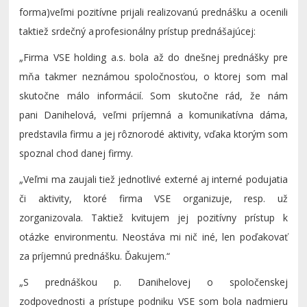
forma)
ve
ľ
mi pozit
í
vne prijali realizovan
ú
predn
áš
ku
a
ocenili
taktie
ž
srde
č
n
ý
a
profesion
á
lny pr
í
stup predn
áš
aj
ú
cej:
„Firma VSE holding
a.s
. bola až do dnešnej prednášky pre
mňa takmer neznámou spoločnosťou, o ktorej som mal
skutočne málo informácií. Som skutočne rád, že nám
pani
Danihelová
, veľmi príjemná a komunikatívna dáma,
predstavila firmu a jej rôznorodé aktivity, vďaka ktorým som
spoznal chod danej firmy.
„
Veľmi ma zaujali tiež jednotlivé externé aj interné podujatia
či aktivity, ktoré firma VSE organizuje, resp. už
zorganizovala. Taktiež kvitujem jej pozitívny prístup k
otázke
environmentu
. Neostáva mi nič iné, len poďakovať
za príjemnú prednášku. Ďakujem.“
„
S prednáškou p.
Danihelovej
o spoločenskej
zodpovednosti a prístupe podniku VSE som bola nadmieru