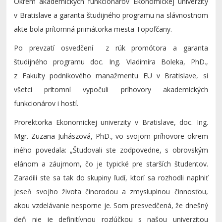
Okrem akademických funkcionárov Ekonomickej univerzity
v Bratislave a garanta študijného programu na slávnostnom
akte bola prítomná primátorka mesta Topoľčany.
Po prevzatí osvedčení z rúk promótora a garanta
študijného programu doc. Ing. Vladimíra Boleka, PhD.,
z Fakulty podnikového manažmentu EU v Bratislave, si
všetci prítomní vypočuli príhovory akademických
funkcionárov i hostí.
Prorektorka Ekonomickej univerzity v Bratislave, doc. Ing.
Mgr. Zuzana Juhászová, PhD., vo svojom príhovore okrem
iného povedala: „Študovali ste zodpovedne, s obrovským
elánom a záujmom, čo je typické pre starších študentov.
Zaradili ste sa tak do skupiny ľudí, ktorí sa rozhodli naplniť
jeseň svojho života činorodou a zmysluplnou činnosťou,
akou vzdelávanie nesporne je. Som presvedčená, že dnešný
deň nie je definitívnou rozlúčkou s našou univerzitou