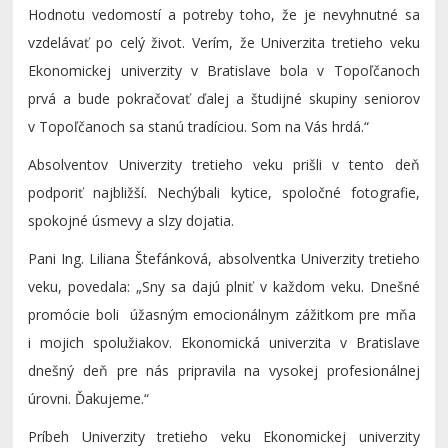
Hodnotu vedomostí a potreby toho, že je nevyhnutné sa
vzdelávať po celý život. Verím, že Univerzita tretieho veku
Ekonomickej univerzity v Bratislave bola v Topoľčanoch
prvá a bude pokračovať ďalej a študijné skupiny seniorov
v Topoľčanoch sa stanú tradíciou. Som na Vás hrdá.“
Absolventov Univerzity tretieho veku prišli v tento deň
podporiť najbližší. Nechýbali kytice, spoločné fotografie,
spokojné úsmevy a slzy dojatia.
Pani Ing. Liliana Štefánková, absolventka Univerzity tretieho
veku, povedala: „Sny sa dajú plniť v každom veku. Dnešné
promócie boli úžasným emocionálnym zážitkom pre mňa
i mojich spolužiakov. Ekonomická univerzita v Bratislave
dnešný deň pre nás pripravila na vysokej profesionálnej
úrovni. Ďakujeme.“
Príbeh Univerzity tretieho veku Ekonomickej univerzity