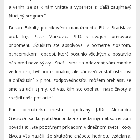
a verím, že sa k nám vrátite a vyberiete si ďalší zaujímavý
študijný program.“
Dekan Fakulty podnikového manažmentu EU v Bratislave
prof. Ing. Peter Markovič, PhD. v svojom príhovore
pripomenul:
„Štúdium ste absolvovali v pomerne zložitom,
pandemickom, období, ktoré postihlo všetkých a postavilo
nás pred nové výzvy. Snažili sme sa odovzdať vám mnohé
vedomosti, byť profesionálmi, ale zároveň zostať ústretoví
a ohľaduplní. S plnou zodpovednosťou môžem prehlásiť, že
sme sa učili aj my, od vás, čím ste obohatili naše životy a
rozšíril naše poslanie.“
Pani primátorka mesta Topoľčany JUDr. Alexandra
Gieciová sa ku gratulácii pridala a medzi iným absolventom
povedala: „Ste pozitívnym príkladom v dnešnom svete. Roky
života Vás naučili, že skutočne chápete hodnotu vzdelania.