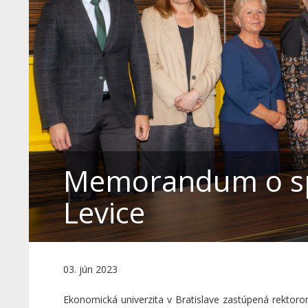
Memorandum o sp
Levice
03. jún 2023
Ekonomická univerzita v Bratislave zastúpená rekto