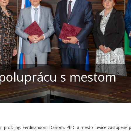
oluprácu s mestom
rom prof. Ing. Ferdinandom Daňom, PhD. a mesto Levice zastúpené