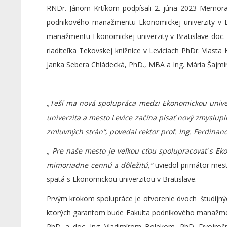
RNDr. Jánom Krtíkom podpísali 2. júna 2023 Memoran
podnikového manažmentu Ekonomickej univerzity v Br
manažmentu Ekonomickej univerzity v Bratislave doc. 
riaditeľka Tekovskej knižnice v Leviciach PhDr. Vlasta
Janka Sebera Chládecká, PhD., MBA a Ing. Mária Šajmí
„Teší ma nová spolupráca medzi Ekonomickou unive
univerzita a mesto Levice začína písať nový zmyslup
zmluvných strán“, povedal rektor prof. Ing. Ferdinan
„ Pre naše mesto je veľkou cťou spolupracovať s Ek
mimoriadne cennú a dôležitú,“
uviedol primátor mest
spätá s Ekonomickou univerzitou v Bratislave.
Prvým krokom spolupráce je otvorenie dvoch študijnýc
ktorých garantom bude Fakulta podnikového manažmen
PhD. a doc. Ing. Vladimírom Bolekom, PhD. Dvojro