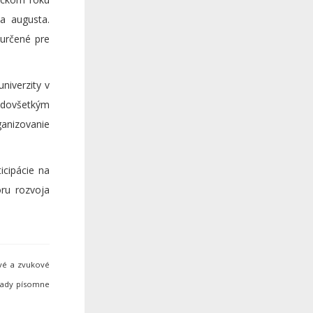
a augusta.
 určené pre
niverzity v
redovšetkým
anizovanie
icipácie na
ru rozvoja
ové a zvukové
hrady písomne