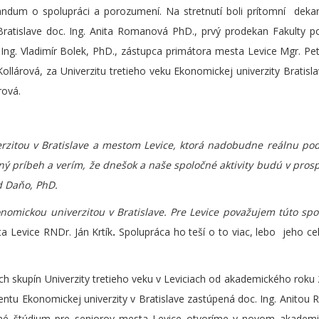
dum o spolupráci a porozumení. Na stretnutí boli prítomní dekan
atislave doc. Ing. Anita Romanová PhD., prvý prodekan Fakulty p
Ing. Vladimír Bolek, PhD., zástupca primátora mesta Levice Mgr. Pe
 Kollárová, za Univerzitu tretieho veku Ekonomickej univerzity Bratisl
rová.
rzitou v Bratislave a mestom Levice, ktorá nadobudne reálnu po
lný príbeh a verím, že dnešok a naše spoločné aktivity budú v pro
d Daňo, PhD.
onomickou univerzitou v Bratislave. Pre Levice považujem túto sp
a Levice RNDr. Ján Krtík
.
Spolupráca ho teší o to viac, lebo jeho cel
h skupín Univerzity tretieho veku v Leviciach od akademického roku
tu Ekonomickej univerzity v Bratislave zastúpená doc. Ing. Anito
čné štúdium pre seniorov mesta Levice otvoríme v novom akadem