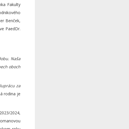
ka Fakulty
odnikového
ter Benček,
ave PaedDr.
dobu. Naša
spech oboch
oluprácu za
á rodina je
 2023/2024,
u Romanovou
ickom roku