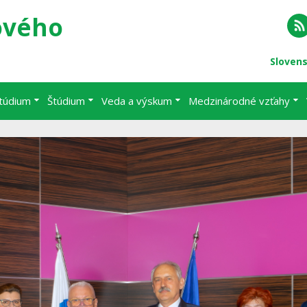
ového
RS
Sloven
štúdium
Štúdium
Veda a výskum
Medzinárodné vzťahy