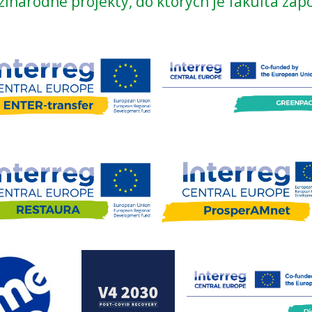
inárodné projekty, do ktorých je fakulta zap