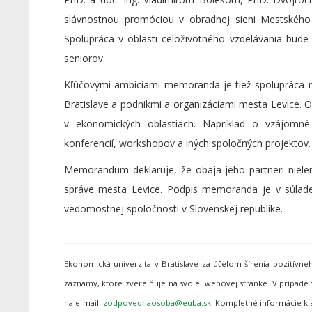
slávnostnou promóciou v obradnej sieni Mestského
Spolupráca v oblasti celoživotného vzdelávania bud
seniorov.
Kľúčovými ambíciami memoranda je tiež spolupráca m
Bratislave a podnikmi a organizáciami mesta Levice. 
v ekonomických oblastiach. Napríklad o vzájomné k
konferencií, workshopov a iných spoločných projektov.
Memorandum deklaruje, že obaja jeho partneri nielen 
správe mesta Levice. Podpis memoranda je v súlade 
vedomostnej spoločnosti v Slovenskej republike.
Ekonomická univerzita v Bratislave za účelom šírenia pozitív
záznamy, ktoré zverejňuje na svojej webovej stránke. V prípa
na e-mail:
. Kompletné informácie k