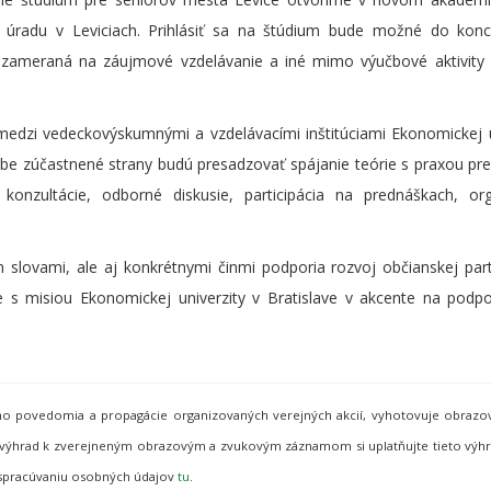
 úradu v Leviciach. Prihlásiť sa na štúdium bude možné do konc
e zameraná na záujmové vzdelávanie a iné mimo výučbové aktivity
edzi vedeckovýskumnými a vzdelávacími inštitúciami Ekonomickej u
Obe zúčastnené strany budú presadzovať spájanie teórie s praxou p
onzultácie, odborné diskusie, participácia na prednáškach, org
slovami, ale aj konkrétnymi činmi podporia rozvoj občianskej part
s misiou Ekonomickej univerzity v Bratislave v akcente na podpo
neho povedomia a propagácie organizovaných verejných akcií, vyhotovuje obraz
de výhrad k zverejneným obrazovým a zvukovým záznamom si uplatňujte tieto vý
 spracúvaniu osobných údajov
tu
.