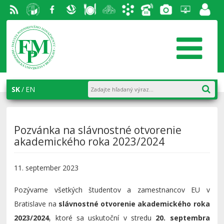
RSS
EU v
Facebook
Slovenská
Stravovanie
Študentský
Akademický
Telefónny
Fotogaléria
Helpdesk
Zamest
Bratislave
ekonomická
parlament
informačný
zoznam
portál
knižnica
FPM
systém
AiS2
SK
EN
Pozvánka na slávnostné otvorenie
akademického roka 2023/2024
11. september 2023
Pozývame všetkých študentov a zamestnancov EU v
Bratislave na
slávnostné otvorenie akademického roka
2023/2024
, ktoré sa uskutoční v stredu
20. septembra