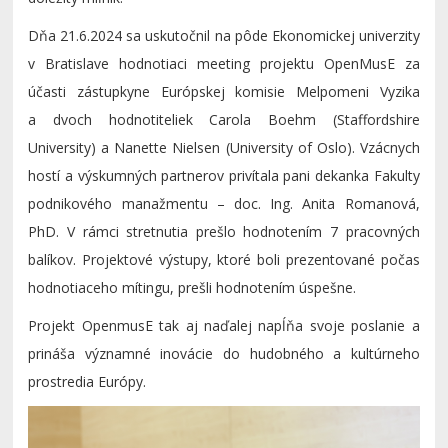
Dňa 21.6.2024 sa uskutočnil na pôde Ekonomickej univerzity
v Bratislave hodnotiaci meeting projektu OpenMusE za
účasti zástupkyne Európskej komisie Melpomeni Vyzika
a dvoch hodnotiteliek Carola Boehm (Staffordshire
University) a Nanette Nielsen (University of Oslo). Vzácnych
hostí a výskumných partnerov privítala pani dekanka Fakulty
podnikového manažmentu – doc. Ing. Anita Romanová,
PhD. V rámci stretnutia prešlo hodnotením 7 pracovných
balíkov. Projektové výstupy, ktoré boli prezentované počas
hodnotiaceho mítingu, prešli hodnotením úspešne.
Projekt OpenmusE tak aj naďalej napĺňa svoje poslanie a
prináša významné inovácie do hudobného a kultúrneho
prostredia Európy.