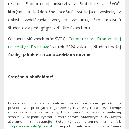
rektora Ekonomickej univerzity v Bratislave za ŠVOČ,
ktorými sa každoročne oceňujú vynikajúce výsledky v
oblasti vzdelávania, vedy a výskumu, čím motivujú
študentov a pedagógov k ďalším úspechom.
Ocenenie víťazných prác ŠVOČ „
Cenou rektora Ekonomickej
univerzity v Bratislave
“ za rok 2024 získali aj študenti našej
fakulty,
Jakub POLLÁK
a
Andriana BAZIUK.
Srdečne blahoželáme!
Ekonomická univerzita v Bratislave za účelom šírenia pozitívneho
povedomia a propagácie organizovaných verejných akcií, vyhotovuje
obrazové a zvukové záznamy, ktoré zverejňuje na svojej webovej
stránke. V prípade výhrad k zverejneným obrazovým a zvukovým
záznamom si uplatňujte tieto výhrady písomne na e-mail:
. Kompletné informácie k spracúvaniu