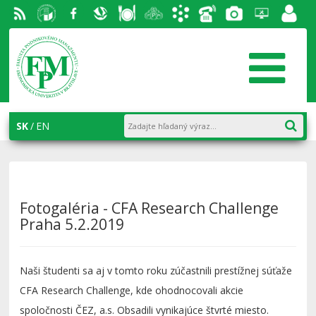
RSS
EU v
Facebook
Slovenská
Stravovanie
Študentský
Akademický
Telefónny
Fotogaléria
Helpdesk
Zamest
Bratislave
ekonomická
parlament
informačný
zoznam
portál
knižnica
FPM
systém
AiS2
SK
EN
Fotogaléria - CFA Research Challenge
Praha 5.2.2019
Naši študenti sa aj v tomto roku zúčastnili prestížnej súťaže
CFA Research Challenge, kde ohodnocovali akcie
spoločnosti ČEZ, a.s. Obsadili vynikajúce štvrté miesto.