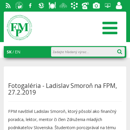
RSS
EU v
Facebook
Slovenská
Stravovanie
Študentský
Akademický
Telefónny
Fotogaléria
Helpdesk
Zamest
Bratislave
ekonomická
parlament
informačný
zoznam
portál
knižnica
FPM
systém
AiS2
SK
EN
Fotogaléria - Ladislav Smoroň na FPM,
27.2.2019
FPM navštívil Ladislav Smoroň, ktorý pôsobí ako finančný
poradca, lektor, mentor či člen Združenia mladých
podnikateľov Slovenska. Študentom porozprával na tému