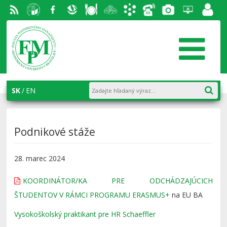
RSS
EU v
Facebook
Slovenská
Stravovanie
Študentský
Akademický
Telefónny
Fotogaléria
Helpdesk
Zamest
Bratislave
ekonomická
parlament
informačný
zoznam
portál
knižnica
FPM
systém
AiS2
SK
EN
Podnikové stáže
28. marec 2024
KOORDINÁTOR/KA PRE ODCHÁDZAJÚCICH
ŠTUDENTOV V RÁMCI PROGRAMU ERASMUS+
na EU BA
Vysokoškolský praktikant pre HR Schaeffler