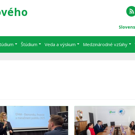
ového
RS
Sloven
štúdium
Štúdium
Veda a výskum
Medzinárodné vzťahy