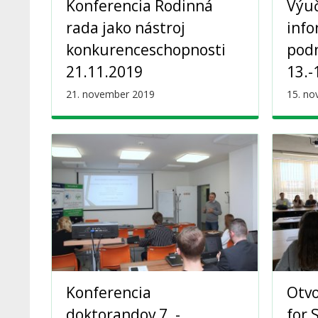
Konferencia Rodinná
Výu
rada jako nástroj
inf
konkurenceschopnosti
podn
21.11.2019
13.-
21. november 2019
15. n
Konferencia
Otvo
doktorandov 7. -
for 