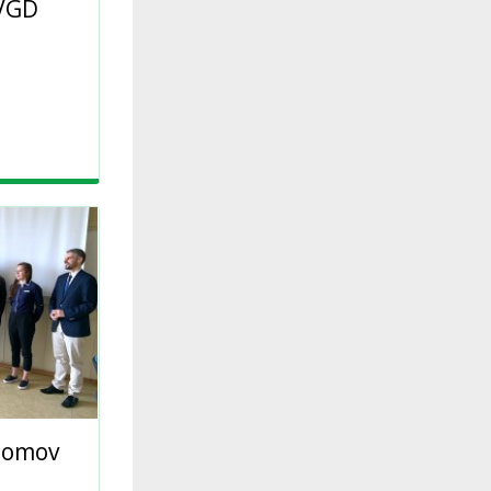
 VGD
lomov