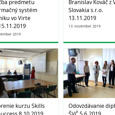
čba predmetu
Branislav Kováč z
ormačný systém
Slovakia s.r.o.
iku vo Virte
13.11.2019
15.11.2019
13. november 2019
ovember 2019
renie kurzu Skills
Odovzdávanie dip
Success 8.10.2019
ŠVČ 5.6.2019