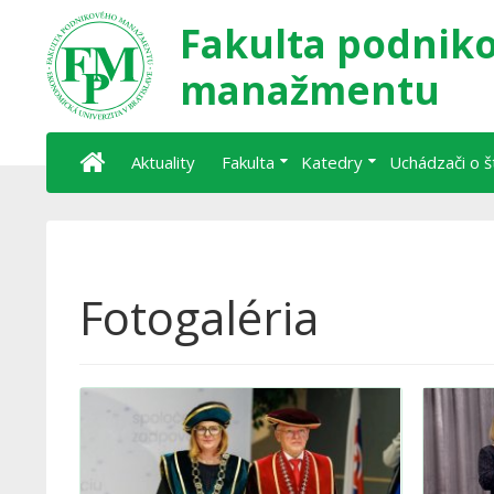
Fakulta podnik
manažmentu
Aktuality
Fakulta
Katedry
Uchádzači o 
Fotogaléria