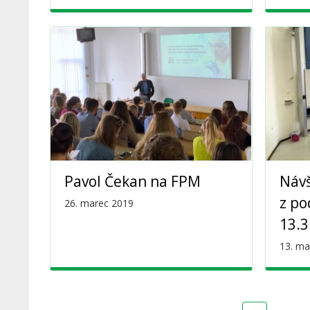
Pavol Čekan na FPM
Náv
z po
26. marec 2019
13.3
13. ma